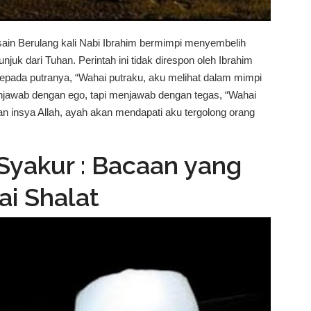
in Berulang kali Nabi Ibrahim bermimpi menyembelih
juk dari Tuhan. Perintah ini tidak direspon oleh Ibrahim
epada putranya, “Wahai putraku, aku melihat dalam mimpi
jawab dengan ego, tapi menjawab dengan tegas, “Wahai
an insya Allah, ayah akan mendapati aku tergolong orang
sebagai salah seorang utusan-Nya. Ibrahim dan Ismail
n perintah Tuhan. Tidak tega melihat putranya dikorbankan,
Syakur : Bacaan yang
mengorbankan putranya, Ibrahim kemudian membuka mata
ihat putranya selamat karena tidak menjadi kurban, Ibrahim
i Shalat
iterima oleh Tuhan. Wahyu di...