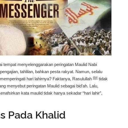
agai tempat menyelenggarakan peringatan Maulid Nabi
eringati hari lahirnya? Faktanya, Rasulullah ﷺ tidak
g menyebut peringatan Maulid sebagai bid’ah. Lalu,
fsirkan kata maulid tidak hanya sekadar “hari lahir”,
knai demikian, maka memuliakan Maulid Nabi bisa berarti
 memang disebut Allah sebagai tanah suci. Dari sini,
tis Pada Khalid
bagai perayaan ulang tahun, melainkan sebagai momentum
nerasi penerus. Sumber dari