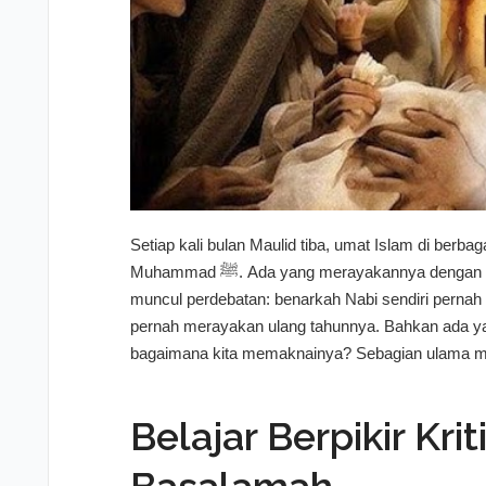
Setiap kali bulan Maulid tiba, umat Islam di berb
Muhammad ﷺ. Ada yang merayakannya dengan pengajian, tahlilan, bahkan pesta rakyat. Namun, selalu
muncul perdebatan: benarkah Nabi sendiri pernah memp
pernah merayakan ulang tahunnya. Bahkan ada yan
bagaimana kita memaknainya? Sebagian ulama mena
tetapi juga bisa berarti “tempat lahir”. Jika dima
menghormati Makkah—tanah kelahiran beliau—yang
Belajar Berpikir Kri
peringatan Maulid lebih tepat dipahami bukan se
mengenang, meneladani, dan menanamkan cinta kepada Rasulullah ﷺ bagi ge