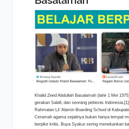
Basalamah
Habieb TV Namun, ada pesan yang jauh lebih pe..
Khalid Zeed Abdullah Basalamah (lahir 1 Mei 197
gerakan Salafi, dan seorang pebisnis Indonesia.[1
Rahmatan Lil 'Alamin Boarding School di Kabupate
Ceramah agama sejatinya bukan hanya tempat mene
berpikir kritis. Buya Syakur sering menekankan b