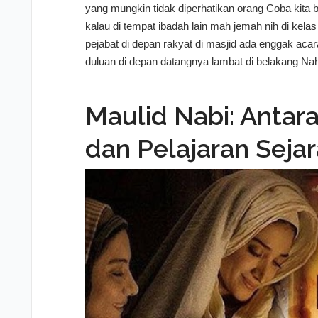
yang mungkin tidak diperhatikan orang Coba kita 
kalau di tempat ibadah lain mah jemah nih di kela
pejabat di depan rakyat di masjid ada enggak aca
duluan di depan datangnya lambat di belakang Nah 
di depan atau di belakang di depan mingir mingir 
urusan Kenapa datangnya terlambat itu itu kalau d
Maulid Nabi: Antara
di depan pengimaman buat saya boleh enggak engg
melebur perbedaan-perbedaan untuk mengaduk-ad
dan Pelajaran Seja
antara rakyat dan pejabat diaduk semuanya itu ya se