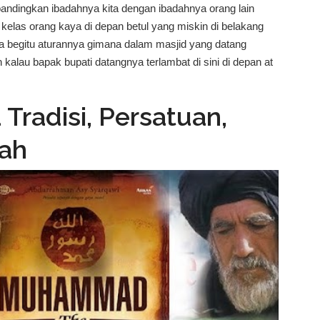
bandingkan ibadahnya kita dengan ibadahnya orang lain
s kelas orang kaya di depan betul yang miskin di belakang
ra begitu aturannya gimana dalam masjid yang datang
kalau bapak bupati datangnya terlambat di sini di depan at
Bupati enggak ada urusan duduk D di situ Bupati enggak ada
i sini Bapak nyumbang Masjid 1 miliar tapi minta booking nih
 Tradisi, Persatuan,
ak boleh karena masjid dibuat oleh Kanjeng Nabi ini untuk
uk masyarakat antara orang kaya dengan orang miskin
rah
perti itu...