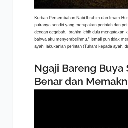
Kurban Persembahan Nabi Ibrahim dan Imam Husa
putranya sendiri yang merupakan perintah dan petun
dengan gegabah. Ibrahim lebih dulu mengatakan k
bahwa aku menyembelihmu.” Ismail pun tidak men
ayah, lakukanlah perintah (Tuhan) kepada ayah, d
yang sabar.” Keputusan Ismail ini menjadikan ia 
kemudian berjalan ke sebuah bukit dan menjalanka
Ngaji Bareng Buya 
Ibrahim menutup matanya. Setelah yakin telah 
dan terkejut melihat Ismail ada disampingnya. Mel
Benar dan Memakna
menjadi sedih. Ia khawatir pengorbanannya tidak d