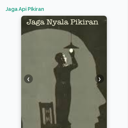
Jaga Api PIkiran
❮
❯