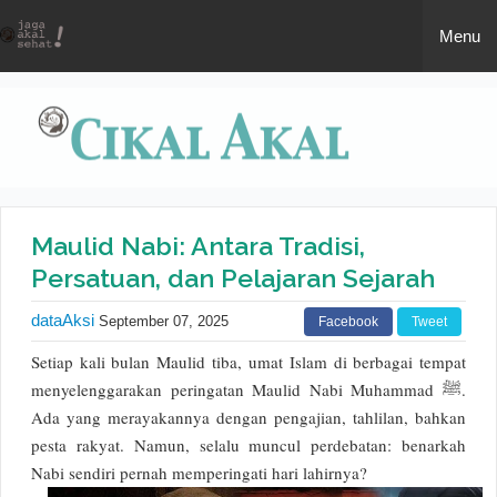
Menu
Home
Edukasi
Agama
Humor
Maulid Nabi: Antara Tradisi,
Persatuan, dan Pelajaran Sejarah
Politik
Tips
dataAksi
September 07, 2025
Facebook
Tweet
Cinta
Inspirasi
Setiap kali bulan Maulid tiba, umat Islam di berbagai tempat
Apa aja
menyelenggarakan peringatan Maulid Nabi Muhammad ﷺ.
Filsafat
Daftar Isi
Ada yang merayakannya dengan pengajian, tahlilan, bahkan
Coretan
pesta rakyat. Namun, selalu muncul perdebatan: benarkah
Buku
Nabi sendiri pernah memperingati hari lahirnya?
Curhat