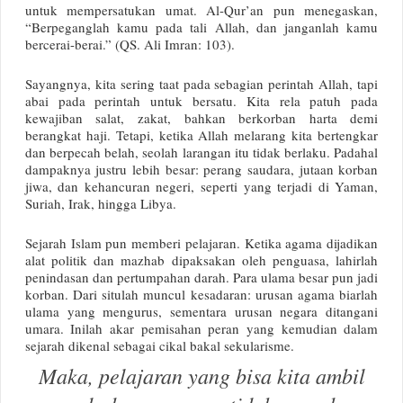
untuk mempersatukan umat. Al-Qur’an pun menegaskan,
“Berpeganglah kamu pada tali Allah, dan janganlah kamu
bercerai-berai.” (QS. Ali Imran: 103).
Sayangnya, kita sering taat pada sebagian perintah Allah, tapi
abai pada perintah untuk bersatu. Kita rela patuh pada
kewajiban salat, zakat, bahkan berkorban harta demi
berangkat haji. Tetapi, ketika Allah melarang kita bertengkar
dan berpecah belah, seolah larangan itu tidak berlaku. Padahal
dampaknya justru lebih besar: perang saudara, jutaan korban
jiwa, dan kehancuran negeri, seperti yang terjadi di Yaman,
Suriah, Irak, hingga Libya.
Sejarah Islam pun memberi pelajaran. Ketika agama dijadikan
alat politik dan mazhab dipaksakan oleh penguasa, lahirlah
penindasan dan pertumpahan darah. Para ulama besar pun jadi
korban. Dari situlah muncul kesadaran: urusan agama biarlah
ulama yang mengurus, sementara urusan negara ditangani
umara. Inilah akar pemisahan peran yang kemudian dalam
sejarah dikenal sebagai cikal bakal sekularisme.
Maka, pelajaran yang bisa kita ambil