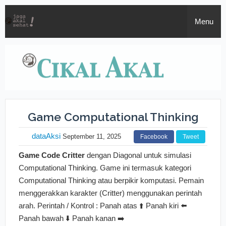
Menu
Home
Edukasi
Agama
Humor
Game Computational Thinking
Politik
Tips
dataAksi
September 11, 2025
Facebook
Tweet
Game Code Critter
dengan Diagonal untuk simulasi
Cinta
Inspirasi
Computational Thinking. Game ini termasuk kategori
Computational Thinking atau berpikir komputasi. Pemain
Apa aja
Filsafat
Daftar Isi
menggerakkan karakter (Critter) menggunakan perintah
arah. Perintah / Kontrol : Panah atas ⬆️ Panah kiri ⬅️
Coretan
Buku
Panah bawah ⬇️ Panah kanan ➡️