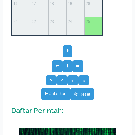
⬆️
⬅️
⬇️
➡️
↖️
↗️
↙️
↘️
▶️ Jalankan
🔄 Reset
Daftar Perintah: