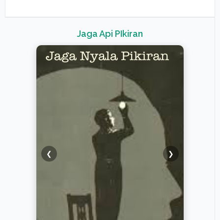
Jaga Api PIkiran
❮
❯