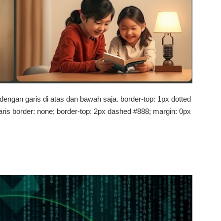
n garis di atas dan bawah saja. border-top: 1px dotted
garis border: none; border-top: 2px dashed #888; margin: 0px