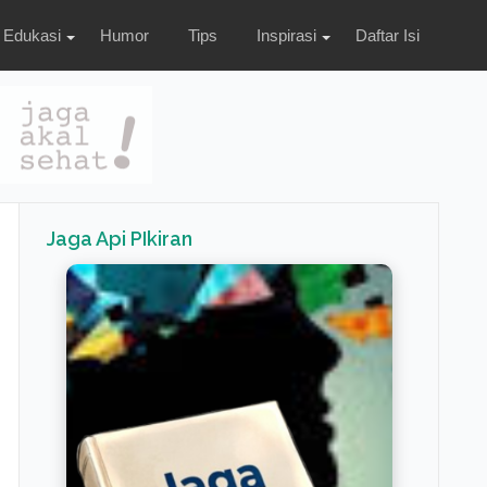
Edukasi
Humor
Tips
Inspirasi
Daftar Isi
Jaga Api PIkiran